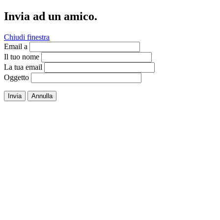
Invia ad un amico.
Chiudi finestra
Email a
Il tuo nome
La tua email
Oggetto
Invia
Annulla