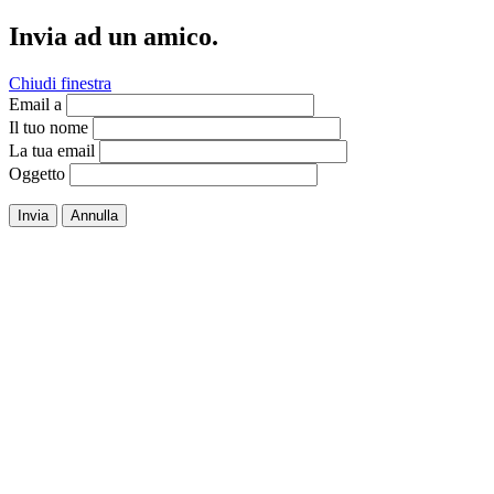
Invia ad un amico.
Chiudi finestra
Email a
Il tuo nome
La tua email
Oggetto
Invia
Annulla