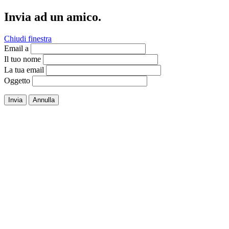
Invia ad un amico.
Chiudi finestra
Email a
Il tuo nome
La tua email
Oggetto
Invia
Annulla