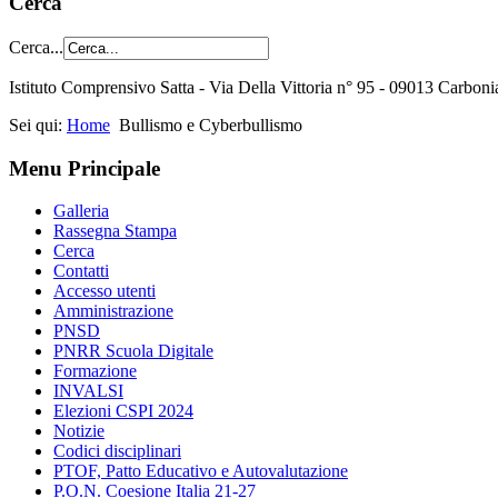
Cerca
Cerca...
Istituto Comprensivo Satta - Via Della Vittoria n° 95 - 09013 Carbon
Sei qui:
Home
Bullismo e Cyberbullismo
Menu Principale
Galleria
Rassegna Stampa
Cerca
Contatti
Accesso utenti
Amministrazione
PNSD
PNRR Scuola Digitale
Formazione
INVALSI
Elezioni CSPI 2024
Notizie
Codici disciplinari
PTOF, Patto Educativo e Autovalutazione
P.O.N. Coesione Italia 21-27