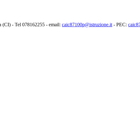
ia (CI) - Tel 078162255 - email:
caic87100p@istruzione.it
- PEC:
caic8