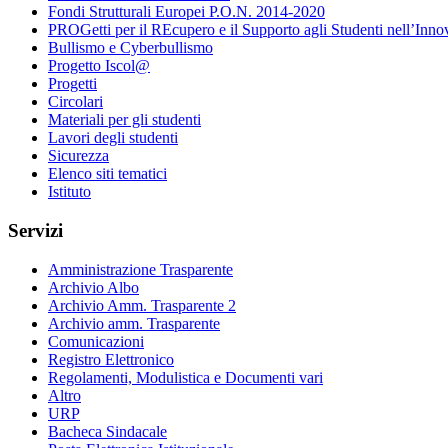
Fondi Strutturali Europei P.O.N. 2014-2020
PROGetti per il REcupero e il Supporto agli Studenti nell’Inno
Bullismo e Cyberbullismo
Progetto Iscol@
Progetti
Circolari
Materiali per gli studenti
Lavori degli studenti
Sicurezza
Elenco siti tematici
Istituto
Servizi
Amministrazione Trasparente
Archivio Albo
Archivio Amm. Trasparente 2
Archivio amm. Trasparente
Comunicazioni
Registro Elettronico
Regolamenti, Modulistica e Documenti vari
Altro
URP
Bacheca Sindacale