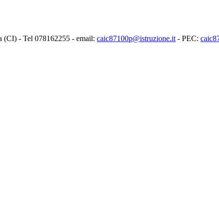
ia (CI) - Tel 078162255 - email:
caic87100p@istruzione.it
- PEC:
caic8