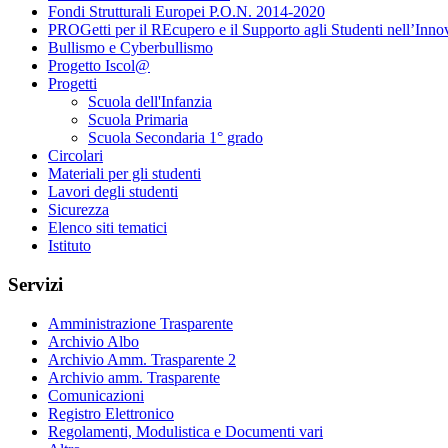
Fondi Strutturali Europei P.O.N. 2014-2020
PROGetti per il REcupero e il Supporto agli Studenti nell’Inno
Bullismo e Cyberbullismo
Progetto Iscol@
Progetti
Scuola dell'Infanzia
Scuola Primaria
Scuola Secondaria 1° grado
Circolari
Materiali per gli studenti
Lavori degli studenti
Sicurezza
Elenco siti tematici
Istituto
Servizi
Amministrazione Trasparente
Archivio Albo
Archivio Amm. Trasparente 2
Archivio amm. Trasparente
Comunicazioni
Registro Elettronico
Regolamenti, Modulistica e Documenti vari