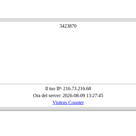
3
4
2
3
8
7
0
Il tuo IP: 216.73.216.68
Ora del server: 2026-08-09 13:27:45
Visitors Counter