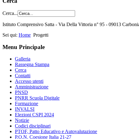
Cerca
Cerca...
Istituto Comprensivo Satta - Via Della Vittoria n° 95 - 09013 Carbon
Sei qui:
Home
Progetti
Menu Principale
Galleria
Rassegna Stampa
Cerca
Contatti
Accesso utenti
Amministrazione
PNSD
PNRR Scuola Digitale
Formazione
INVALSI
Elezioni CSPI 2024
Notizie
Codici disciplinari
PTOF, Patto Educativo e Autovalutazione
P.O.N. Coesione Italia 21-27