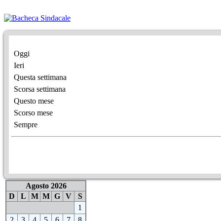
Oggi
Ieri
Questa settimana
Scorsa settimana
Questo mese
Scorso mese
Sempre
Agosto 2026
D
L
M
M
G
V
S
1
2
3
4
5
6
7
8