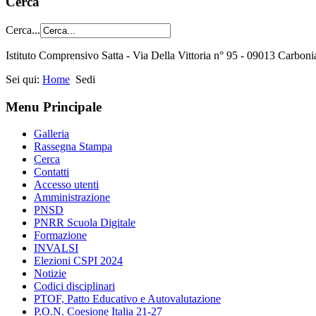
Cerca
Cerca...
Istituto Comprensivo Satta - Via Della Vittoria n° 95 - 09013 Carbon
Sei qui:
Home
Sedi
Menu Principale
Galleria
Rassegna Stampa
Cerca
Contatti
Accesso utenti
Amministrazione
PNSD
PNRR Scuola Digitale
Formazione
INVALSI
Elezioni CSPI 2024
Notizie
Codici disciplinari
PTOF, Patto Educativo e Autovalutazione
P.O.N. Coesione Italia 21-27