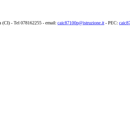
ia (CI) - Tel 078162255 - email:
caic87100p@istruzione.it
- PEC:
caic8