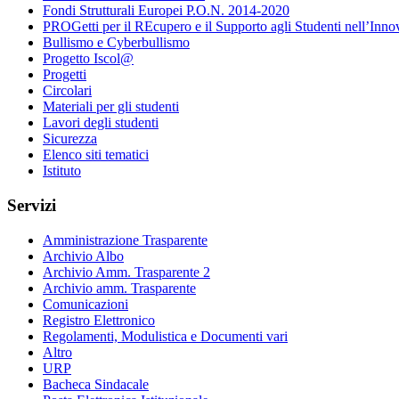
Fondi Strutturali Europei P.O.N. 2014-2020
PROGetti per il REcupero e il Supporto agli Studenti nell’Inno
Bullismo e Cyberbullismo
Progetto Iscol@
Progetti
Circolari
Materiali per gli studenti
Lavori degli studenti
Sicurezza
Elenco siti tematici
Istituto
Servizi
Amministrazione Trasparente
Archivio Albo
Archivio Amm. Trasparente 2
Archivio amm. Trasparente
Comunicazioni
Registro Elettronico
Regolamenti, Modulistica e Documenti vari
Altro
URP
Bacheca Sindacale