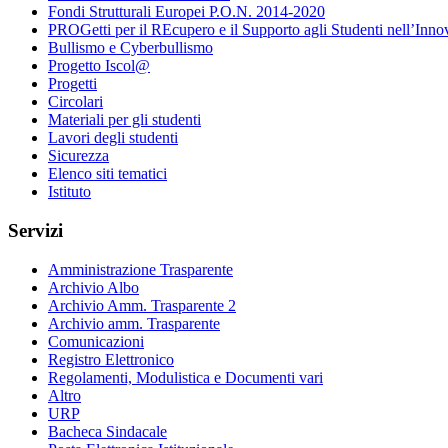
Fondi Strutturali Europei P.O.N. 2014-2020
PROGetti per il REcupero e il Supporto agli Studenti nell’Inno
Bullismo e Cyberbullismo
Progetto Iscol@
Progetti
Circolari
Materiali per gli studenti
Lavori degli studenti
Sicurezza
Elenco siti tematici
Istituto
Servizi
Amministrazione Trasparente
Archivio Albo
Archivio Amm. Trasparente 2
Archivio amm. Trasparente
Comunicazioni
Registro Elettronico
Regolamenti, Modulistica e Documenti vari
Altro
URP
Bacheca Sindacale