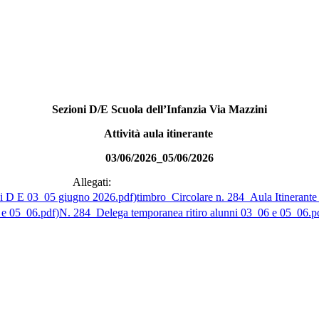
Sezioni D/E Scuola dell’Infanzia Via Mazzini
Attività aula itinerante
03/06/2026_05/06/2026
Allegati:
timbro_Circolare n. 284_Aula Itinerant
N. 284_Delega temporanea ritiro alunni 03_06 e 05_06.p