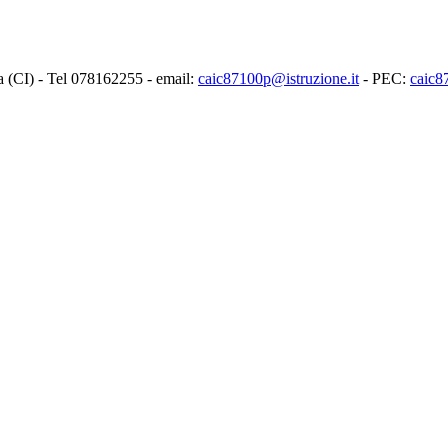
ia (CI) - Tel 078162255 - email:
caic87100p@istruzione.it
- PEC:
caic8