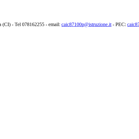
ia (CI) - Tel 078162255 - email:
caic87100p@istruzione.it
- PEC:
caic8