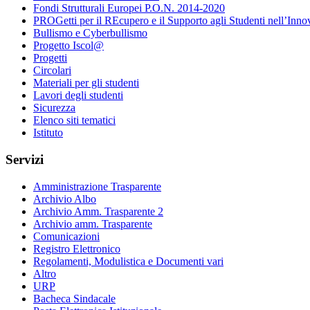
Fondi Strutturali Europei P.O.N. 2014-2020
PROGetti per il REcupero e il Supporto agli Studenti nell’Inno
Bullismo e Cyberbullismo
Progetto Iscol@
Progetti
Circolari
Materiali per gli studenti
Lavori degli studenti
Sicurezza
Elenco siti tematici
Istituto
Servizi
Amministrazione Trasparente
Archivio Albo
Archivio Amm. Trasparente 2
Archivio amm. Trasparente
Comunicazioni
Registro Elettronico
Regolamenti, Modulistica e Documenti vari
Altro
URP
Bacheca Sindacale