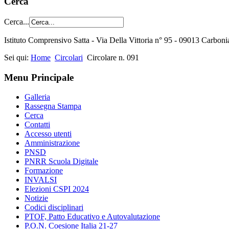
Cerca
Cerca...
Istituto Comprensivo Satta - Via Della Vittoria n° 95 - 09013 Carbon
Sei qui:
Home
Circolari
Circolare n. 091
Menu Principale
Galleria
Rassegna Stampa
Cerca
Contatti
Accesso utenti
Amministrazione
PNSD
PNRR Scuola Digitale
Formazione
INVALSI
Elezioni CSPI 2024
Notizie
Codici disciplinari
PTOF, Patto Educativo e Autovalutazione
P.O.N. Coesione Italia 21-27