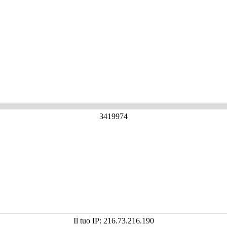
3
4
1
9
9
7
4
Il tuo IP: 216.73.216.190