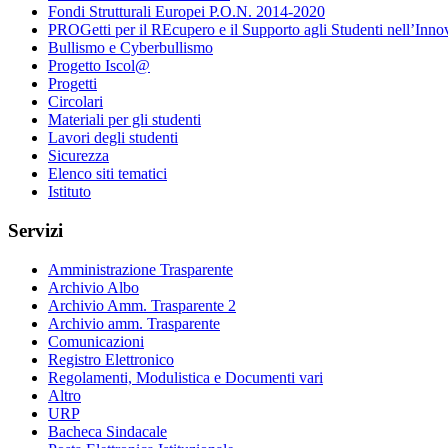
Fondi Strutturali Europei P.O.N. 2014-2020
PROGetti per il REcupero e il Supporto agli Studenti nell’Inno
Bullismo e Cyberbullismo
Progetto Iscol@
Progetti
Circolari
Materiali per gli studenti
Lavori degli studenti
Sicurezza
Elenco siti tematici
Istituto
Servizi
Amministrazione Trasparente
Archivio Albo
Archivio Amm. Trasparente 2
Archivio amm. Trasparente
Comunicazioni
Registro Elettronico
Regolamenti, Modulistica e Documenti vari
Altro
URP
Bacheca Sindacale