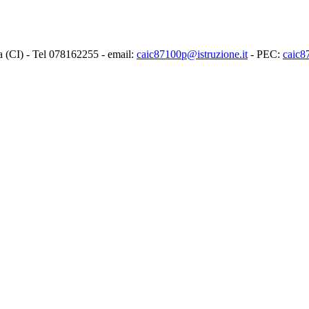
ia (CI) - Tel 078162255 - email:
caic87100p@istruzione.it
- PEC:
caic8