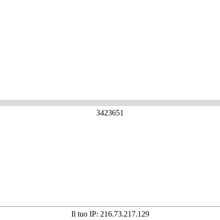
3
4
2
3
6
5
1
Il tuo IP: 216.73.217.129