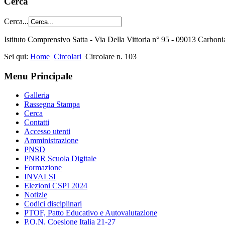
Cerca
Cerca...
Istituto Comprensivo Satta - Via Della Vittoria n° 95 - 09013 Carbon
Sei qui:
Home
Circolari
Circolare n. 103
Menu Principale
Galleria
Rassegna Stampa
Cerca
Contatti
Accesso utenti
Amministrazione
PNSD
PNRR Scuola Digitale
Formazione
INVALSI
Elezioni CSPI 2024
Notizie
Codici disciplinari
PTOF, Patto Educativo e Autovalutazione
P.O.N. Coesione Italia 21-27