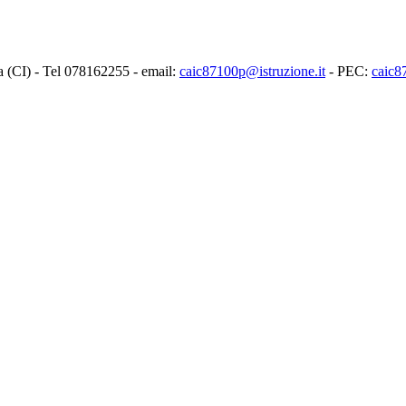
ia (CI) - Tel 078162255 - email:
caic87100p@istruzione.it
- PEC:
caic8