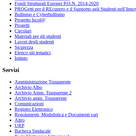
Fondi Strutturali Europei P.O.N. 2014-2020
PROGetti per il REcupero e il Supporto agli Studenti nell’Inno
Bullismo e Cyberbullismo
Progetto Iscol@
Progetti
Circolari
Materiali per gli studenti
Lavori degli studenti
Sicurezza
Elenco siti tematici
Istituto
Servizi
Amministrazione Trasparente
Archivio Albo
Archivio Amm. Trasparente 2
Archivio amm. Trasparente
Comunicazioni
Registro Elettronico
Regolamenti, Modulistica e Documenti vari
Altro
URP
Bacheca Sindacale