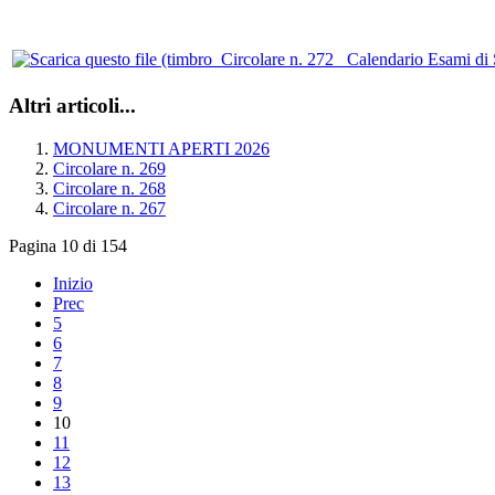
Altri articoli...
MONUMENTI APERTI 2026
Circolare n. 269
Circolare n. 268
Circolare n. 267
Pagina 10 di 154
Inizio
Prec
5
6
7
8
9
10
11
12
13