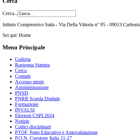
Cerca
Cerca...
Istituto Comprensivo Satta - Via Della Vittoria n° 95 - 09013 Carbon
Sei qui:
Home
Menu Principale
Galleria
Rassegna Stampa
Cerca
Contatti
Accesso utenti
Amministrazione
PNSD
PNRR Scuola Digitale
Formazione
INVALSI
Elezioni CSPI 2024
Notizie
Codici disciplinari
PTOF, Patto Educativo e Autovalutazione
P.O.N. Coesione Italia 21-27